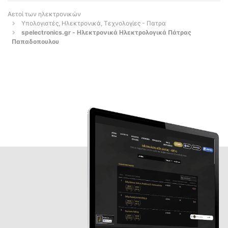
Αετοί των ηλεκτρονικών
Υπολογιστές, Ηλεκτρονικά, Τεχνολογίες - Πατρα
spelectronics.gr - Ηλεκτρονικά Ηλεκτρολογικά Πάτρας
Παπαδοπουλου