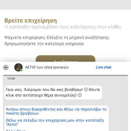
Βρείτε επιχείρηση
Η κατάταξη περιλαμβάνει τους καλύτερους στον κλάδο
Ψάχνετε επιχείρηση; Ελέγξτε τη μηχανή αναζήτησης.
Χρησιμοποιήστε την καλύτερη υπηρεσία
Αναζήτηση
ΑΕΤΟΊ των ηλεκτρονικών
Live chat
14:58
Γεια σας. Χαίρομαι που θα σας βοηθήσω! 🙂 Κάντε
κλικ στο αντίστοιχο θέμα συνομιλίας! 🙂
Διοργανωτής της
Κατάταξη
Επικοινωνία
Ανήκω στους διακριθέντες και θέλω να παραλάβω το
κατάταξης
Διακριθέντες
Επικοινωνία
πακέτο βραβείων
BEAUTIFUL COMPANY
Λίστα όλων
Μονοπρόσωπη ΙΚΕ
των
Θέλω να ελέγξω την επιχείρηση μου στην κατάταξη
ΤΗΛ. ΕΠΙΚΟΙΝΩΝΙΑΣ:
διακριθέντων
"Αετοί"
2104128019
Μεθοδολογία
email: