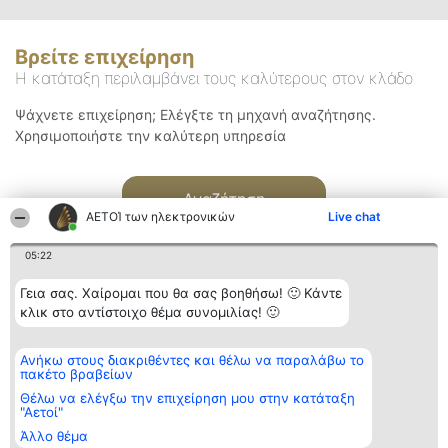
Βρείτε επιχείρηση
Η κατάταξη περιλαμβάνει τους καλύτερους στον κλάδο
Ψάχνετε επιχείρηση; Ελέγξτε τη μηχανή αναζήτησης.
Χρησιμοποιήστε την καλύτερη υπηρεσία
Αναζήτηση
ΑΕΤΟΊ των ηλεκτρονικών
Live chat
05:22
Γεια σας. Χαίρομαι που θα σας βοηθήσω! 🙂 Κάντε
κλικ στο αντίστοιχο θέμα συνομιλίας! 🙂
Διοργανωτής της
Κατάταξη
Επικοινωνία
Ανήκω στους διακριθέντες και θέλω να παραλάβω το
κατάταξης
Διακριθέντες
Επικοινωνία
πακέτο βραβείων
BEAUTIFUL COMPANY
Λίστα όλων
Μονοπρόσωπη ΙΚΕ
των
Θέλω να ελέγξω την επιχείρηση μου στην κατάταξη
ΤΗΛ. ΕΠΙΚΟΙΝΩΝΙΑΣ:
διακριθέντων
"Αετοί"
2104128019
Μεθοδολογία
Άλλο θέμα
email:
Όροι &