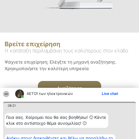
Βρείτε επιχείρηση
Η κατάταξη περιλαμβάνει τους καλύτερους στον κλάδο
Ψάχνετε επιχείρηση; Ελέγξτε τη μηχανή αναζήτησης.
Χρησιμοποιήστε την καλύτερη υπηρεσία
Αναζήτηση
ΑΕΤΟΊ των ηλεκτρονικών
Live chat
08:21
Γεια σας. Χαίρομαι που θα σας βοηθήσω! 🙂 Κάντε
κλικ στο αντίστοιχο θέμα συνομιλίας! 🙂
Διοργανωτής της
Κατάταξη
Επικοινωνία
Ανήκω στους διακριθέντες και θέλω να παραλάβω το
κατάταξης
Διακριθέντες
Επικοινωνία