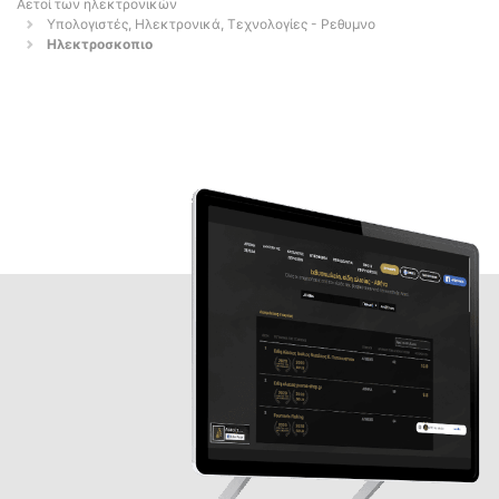
Αετοί των ηλεκτρονικών
Υπολογιστές, Ηλεκτρονικά, Τεχνολογίες - Ρεθυμνο
Ηλεκτροσκοπιο