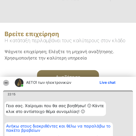
Βρείτε επιχείρηση
Η κατάταξη περιλαμβάνει τους καλύτερους στον κλάδο
Ψάχνετε επιχείρηση; Ελέγξτε τη μηχανή αναζήτησης.
Χρησιμοποιήστε την καλύτερη υπηρεσία
Αναζήτηση
ΑΕΤΟΊ των ηλεκτρονικών
Live chat
22:15
Γεια σας. Χαίρομαι που θα σας βοηθήσω! 🙂 Κάντε
κλικ στο αντίστοιχο θέμα συνομιλίας! 🙂
Διοργανωτής της
Κατάταξη
Επικοινωνία
Ανήκω στους διακριθέντες και θέλω να παραλάβω το
κατάταξης
Διακριθέντες
Επικοινωνία
πακέτο βραβείων
BEAUTIFUL COMPANY
Λίστα όλων
Μονοπρόσωπη ΙΚΕ
των