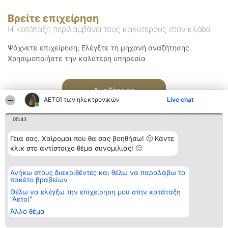
Βρείτε επιχείρηση
Η κατάταξη περιλαμβάνει τους καλύτερους στον κλάδο
Ψάχνετε επιχείρηση; Ελέγξτε τη μηχανή αναζήτησης.
Χρησιμοποιήστε την καλύτερη υπηρεσία
Αναζήτηση
ΑΕΤΟΊ των ηλεκτρονικών
Live chat
05:43
Γεια σας. Χαίρομαι που θα σας βοηθήσω! 🙂 Κάντε
κλικ στο αντίστοιχο θέμα συνομιλίας! 🙂
Διοργανωτής της
Κατάταξη
Επικοινωνία
Ανήκω στους διακριθέντες και θέλω να παραλάβω το
κατάταξης
Διακριθέντες
Επικοινωνία
πακέτο βραβείων
BEAUTIFUL COMPANY
Λίστα όλων
Μονοπρόσωπη ΙΚΕ
των
Θέλω να ελέγξω την επιχείρηση μου στην κατάταξη
ΤΗΛ. ΕΠΙΚΟΙΝΩΝΙΑΣ:
διακριθέντων
"Αετοί"
2104128019
Μεθοδολογία
Άλλο θέμα
email:
Όροι &
aetoi@beautifulcompany.co
προϋποθέσεις
ΠΟΛΙΤΙΚΗ