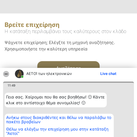
Βρείτε επιχείρηση
Η κατάταξη περιλαμβάνει τους καλύτερους στον κλάδο
Ψάχνετε επιχείρηση; Ελέγξτε τη μηχανή αναζήτησης.
Χρησιμοποιήστε την καλύτερη υπηρεσία
Αναζήτηση
ΑΕΤΟΊ των ηλεκτρονικών
Live chat
11:49
Γεια σας. Χαίρομαι που θα σας βοηθήσω! 🙂 Κάντε
κλικ στο αντίστοιχο θέμα συνομιλίας! 🙂
Διοργανωτής της
Κατάταξη
Επικοινωνία
Ανήκω στους διακριθέντες και θέλω να παραλάβω το
κατάταξης
Διακριθέντες
Επικοινωνία
πακέτο βραβείων
BEAUTIFUL COMPANY
Λίστα όλων
Μονοπρόσωπη ΙΚΕ
των
Θέλω να ελέγξω την επιχείρηση μου στην κατάταξη
ΤΗΛ. ΕΠΙΚΟΙΝΩΝΙΑΣ:
διακριθέντων
"Αετοί"
2104128019
Μεθοδολογία