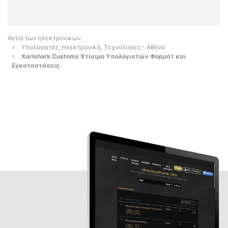
Αετοί των ηλεκτρονικών
Υπολογιστές, Ηλεκτρονικά, Τεχνολογίες - Αθήνα
Xarishark Customs Χτίσιμο Υπολογιστών Φορμάτ και
Εγκαταστάσεις.