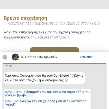
Βρείτε επιχείρηση
Η κατάταξη περιλαμβάνει τους καλύτερους στον κλάδο
Ψάχνετε επιχείρηση; Ελέγξτε τη μηχανή αναζήτησης.
Χρησιμοποιήστε την καλύτερη υπηρεσία
Αναζήτηση
ΑΕΤΟΊ των ηλεκτρονικών
Live chat
11:30
Γεια σας. Χαίρομαι που θα σας βοηθήσω! 🙂 Κάντε
κλικ στο αντίστοιχο θέμα συνομιλίας! 🙂
Διοργανωτής της
Κατάταξη
Επικοινωνία
Ανήκω στους διακριθέντες και θέλω να παραλάβω το
κατάταξης
Διακριθέντες
Επικοινωνία
πακέτο βραβείων
BEAUTIFUL COMPANY
Λίστα όλων
Μονοπρόσωπη ΙΚΕ
των
Θέλω να ελέγξω την επιχείρηση μου στην κατάταξη
ΤΗΛ. ΕΠΙΚΟΙΝΩΝΙΑΣ:
διακριθέντων
"Αετοί"
2104128019
Μεθοδολογία