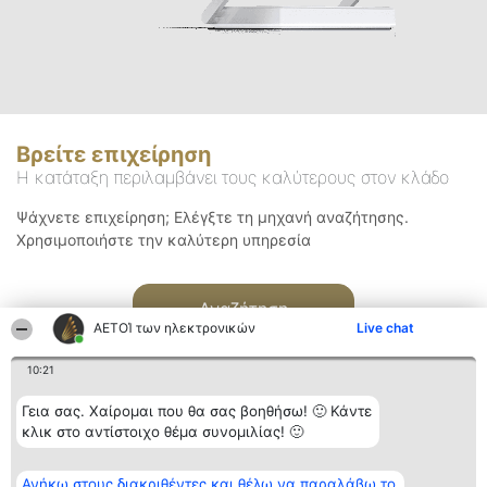
Βρείτε επιχείρηση
Η κατάταξη περιλαμβάνει τους καλύτερους στον κλάδο
Ψάχνετε επιχείρηση; Ελέγξτε τη μηχανή αναζήτησης.
Χρησιμοποιήστε την καλύτερη υπηρεσία
Αναζήτηση
ΑΕΤΟΊ των ηλεκτρονικών
Live chat
10:21
Γεια σας. Χαίρομαι που θα σας βοηθήσω! 🙂 Κάντε
κλικ στο αντίστοιχο θέμα συνομιλίας! 🙂
Διοργανωτής της
Κατάταξη
Επικοινωνία
Ανήκω στους διακριθέντες και θέλω να παραλάβω το
κατάταξης
Διακριθέντες
Επικοινωνία