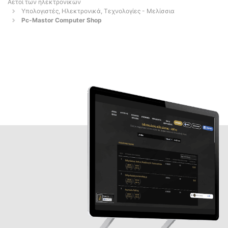
Αετοί των ηλεκτρονικών
Υπολογιστές, Ηλεκτρονικά, Τεχνολογίες - Μελίσσια
Pc-Mastor Computer Shop