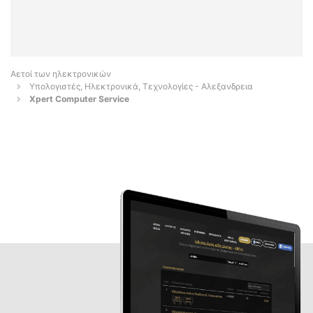
Αετοί των ηλεκτρονικών
Υπολογιστές, Ηλεκτρονικά, Τεχνολογίες - Αλεξανδρεια
Xpert Computer Service