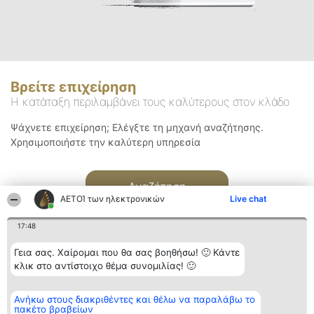
Βρείτε επιχείρηση
Η κατάταξη περιλαμβάνει τους καλύτερους στον κλάδο
Ψάχνετε επιχείρηση; Ελέγξτε τη μηχανή αναζήτησης.
Χρησιμοποιήστε την καλύτερη υπηρεσία
Αναζήτηση
ΑΕΤΟΊ των ηλεκτρονικών
Live chat
17:48
Γεια σας. Χαίρομαι που θα σας βοηθήσω! 🙂 Κάντε
κλικ στο αντίστοιχο θέμα συνομιλίας! 🙂
Διοργανωτής της
Κατάταξη
Επικοινωνία
Ανήκω στους διακριθέντες και θέλω να παραλάβω το
κατάταξης
Διακριθέντες
Επικοινωνία
πακέτο βραβείων
BEAUTIFUL COMPANY
Λίστα όλων