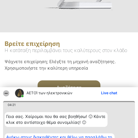
Βρείτε επιχείρηση
Η κατάταξη περιλαμβάνει τους καλύτερους στον κλάδο
Ψάχνετε επιχείρηση; Ελέγξτε τη μηχανή αναζήτησης.
Χρησιμοποιήστε την καλύτερη υπηρεσία
Αναζήτηση
ΑΕΤΟΊ των ηλεκτρονικών
Live chat
04:21
Γεια σας. Χαίρομαι που θα σας βοηθήσω! 🙂 Κάντε
κλικ στο αντίστοιχο θέμα συνομιλίας! 🙂
Διοργανωτής της
Κατάταξη
Επικοινωνία
Ανήκω στους διακριθέντες και θέλω να παραλάβω το
κατάταξης
Διακριθέντες
Επικοινωνία