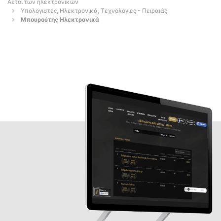
Αετοί των ηλεκτρονικών
Υπολογιστές, Ηλεκτρονικά, Τεχνολογίες - Πειραιάς
Μπουρούτης Ηλεκτρονικά