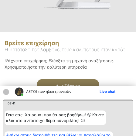
Βρείτε επιχείρηση
Η κατάταξη περιλαμβάνει τους καλύτερους στον κλάδο
Ψάχνετε επιχείρηση; Ελέγξτε τη μηχανή αναζήτησης.
Χρησιμοποιήστε την καλύτερη υπηρεσία
Αναζήτηση
ΑΕΤΟΊ των ηλεκτρονικών
Live chat
08:41
Γεια σας. Χαίρομαι που θα σας βοηθήσω! 🙂 Κάντε
κλικ στο αντίστοιχο θέμα συνομιλίας! 🙂
Διοργανωτής της
Κατάταξη
Επικοινωνία
Ανήκω στους διακριθέντες και θέλω να παραλάβω το
κατάταξης
Διακριθέντες
Επικοινωνία