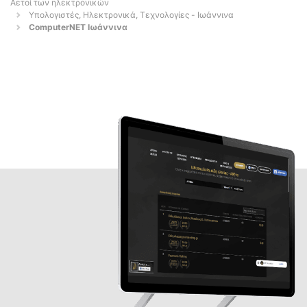
Αετοί των ηλεκτρονικών
Υπολογιστές, Ηλεκτρονικά, Τεχνολογίες - Ιωάννινα
ComputerNET Ιωάννινα