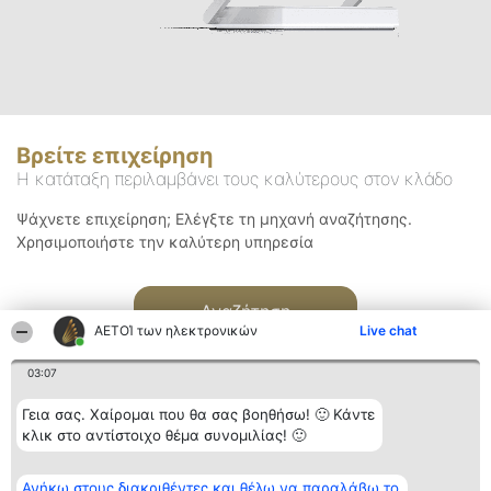
Βρείτε επιχείρηση
Η κατάταξη περιλαμβάνει τους καλύτερους στον κλάδο
Ψάχνετε επιχείρηση; Ελέγξτε τη μηχανή αναζήτησης.
Χρησιμοποιήστε την καλύτερη υπηρεσία
Αναζήτηση
ΑΕΤΟΊ των ηλεκτρονικών
Live chat
03:07
Γεια σας. Χαίρομαι που θα σας βοηθήσω! 🙂 Κάντε
κλικ στο αντίστοιχο θέμα συνομιλίας! 🙂
Διοργανωτής της
Κατάταξη
Επικοινωνία
Ανήκω στους διακριθέντες και θέλω να παραλάβω το
κατάταξης
Διακριθέντες
Επικοινωνία