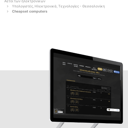
Αετοί των ηλεκτρονικών
Υπολογιστές, Ηλεκτρονικά, Τεχνολογίες - Θεσσαλονίκη
Cheapset computers