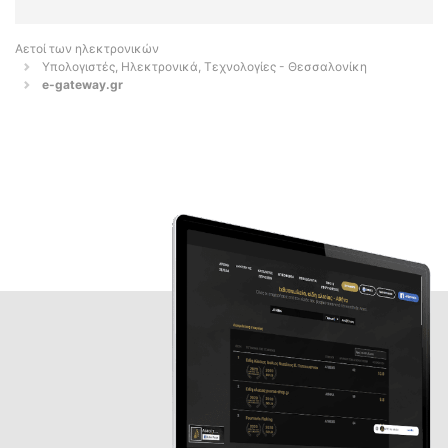
Αετοί των ηλεκτρονικών
Υπολογιστές, Ηλεκτρονικά, Τεχνολογίες - Θεσσαλονίκη
e-gateway.gr