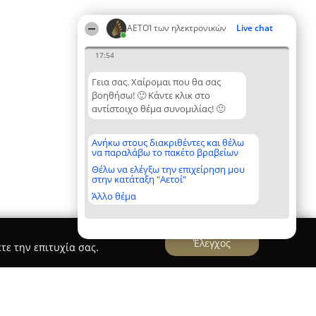
ΑΕΤΟΊ των ηλεκτρονικών
Live chat
17:54
Γεια σας. Χαίρομαι που θα σας
βοηθήσω! 🙂 Κάντε κλικ στο
αντίστοιχο θέμα συνομιλίας! 🙂
Ανήκω στους διακριθέντες και θέλω
να παραλάβω το πακέτο βραβείων
Θέλω να ελέγξω την επιχείρηση μου
στην κατάταξη "Αετοί"
Άλλο θέμα
Έλεγχος
τε την επιτυχία σας.