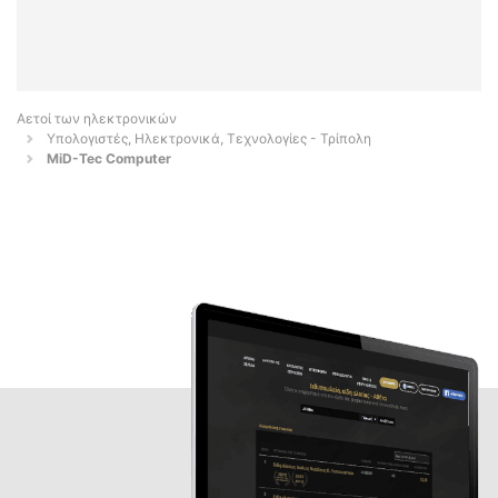
Αετοί των ηλεκτρονικών
Υπολογιστές, Ηλεκτρονικά, Τεχνολογίες - Τρίπολη
MiD-Tec Computer