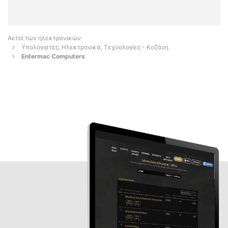
Αετοί των ηλεκτρονικών
Υπολογιστές, Ηλεκτρονικά, Τεχνολογίες - Κοζάνη
Entermac Computers