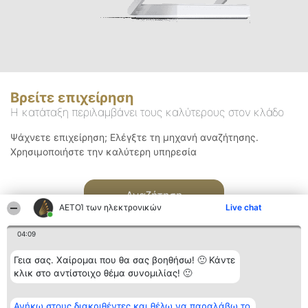
Βρείτε επιχείρηση
Η κατάταξη περιλαμβάνει τους καλύτερους στον κλάδο
Ψάχνετε επιχείρηση; Ελέγξτε τη μηχανή αναζήτησης.
Χρησιμοποιήστε την καλύτερη υπηρεσία
Αναζήτηση
ΑΕΤΟΊ των ηλεκτρονικών
Live chat
04:09
Γεια σας. Χαίρομαι που θα σας βοηθήσω! 🙂 Κάντε
κλικ στο αντίστοιχο θέμα συνομιλίας! 🙂
Διοργανωτής της
Κατάταξη
Επικοινωνία
Ανήκω στους διακριθέντες και θέλω να παραλάβω το
κατάταξης
Διακριθέντες
Επικοινωνία