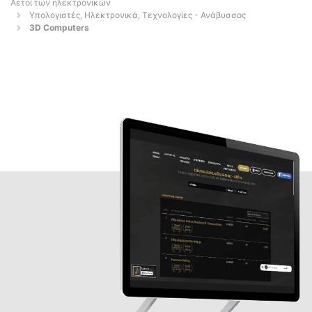
Αετοί των ηλεκτρονικών
Υπολογιστές, Ηλεκτρονικά, Τεχνολογίες - Ανάβυσσος
3D Computers