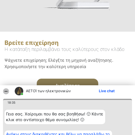
Βρείτε επιχείρηση
Η κατάταξη περιλαμβάνει τους καλύτερους στον κλάδο
Ψάχνετε επιχείρηση; Ελέγξτε τη μηχανή αναζήτησης.
Χρησιμοποιήστε την καλύτερη υπηρεσία
Αναζήτηση
ΑΕΤΟΊ των ηλεκτρονικών
Live chat
18:35
Γεια σας. Χαίρομαι που θα σας βοηθήσω! 🙂 Κάντε
κλικ στο αντίστοιχο θέμα συνομιλίας! 🙂
Διοργανωτής της
Κατάταξη
Επικοινωνία
Ανήκω στους διακριθέντες και θέλω να παραλάβω το
κατάταξης
Διακριθέντες
Επικοινωνία