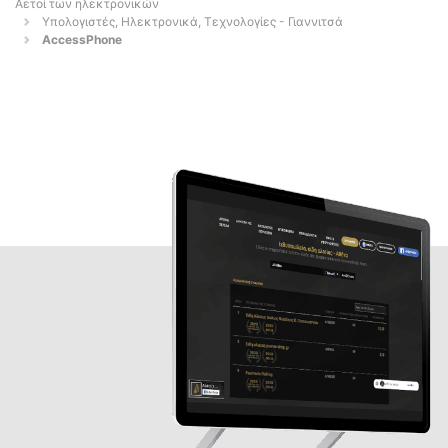
Αετοί των ηλεκτρονικών
Υπολογιστές, Ηλεκτρονικά, Τεχνολογίες - Γιαννιτσά
AccessPhone