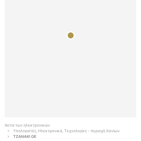
Αετοί των ηλεκτρονικών
Υπολογιστές, Ηλεκτρονικά, Τεχνολογίες - περιοχή Χανίων
TZANAKI OE