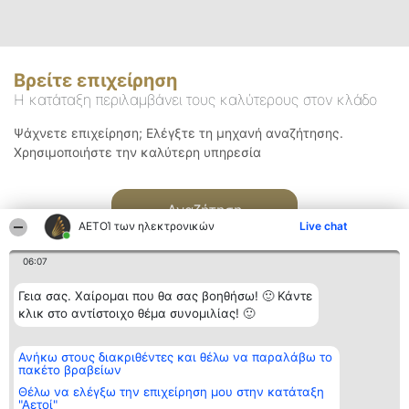
Βρείτε επιχείρηση
Η κατάταξη περιλαμβάνει τους καλύτερους στον κλάδο
Ψάχνετε επιχείρηση; Ελέγξτε τη μηχανή αναζήτησης.
Χρησιμοποιήστε την καλύτερη υπηρεσία
Αναζήτηση
ΑΕΤΟΊ των ηλεκτρονικών
Live chat
06:07
Γεια σας. Χαίρομαι που θα σας βοηθήσω! 🙂 Κάντε
κλικ στο αντίστοιχο θέμα συνομιλίας! 🙂
Διοργανωτής της
Κατάταξη
Επικοινωνία
Ανήκω στους διακριθέντες και θέλω να παραλάβω το
κατάταξης
Διακριθέντες
Επικοινωνία
πακέτο βραβείων
BEAUTIFUL COMPANY
Λίστα όλων
Μονοπρόσωπη ΙΚΕ
των
Θέλω να ελέγξω την επιχείρηση μου στην κατάταξη
ΤΗΛ. ΕΠΙΚΟΙΝΩΝΙΑΣ:
διακριθέντων
"Αετοί"