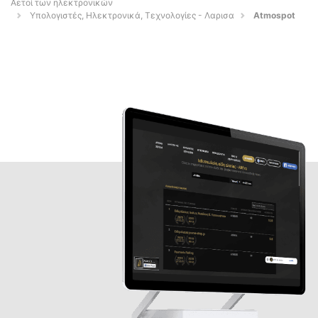
Αετοί των ηλεκτρονικών
Υπολογιστές, Ηλεκτρονικά, Τεχνολογίες - Λαρισα
Atmospot