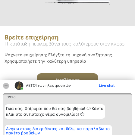
Βρείτε επιχείρηση
Η κατάταξη περιλαμβάνει τους καλύτερους στον κλάδο
Ψάχνετε επιχείρηση; Ελέγξτε τη μηχανή αναζήτησης.
Χρησιμοποιήστε την καλύτερη υπηρεσία
Αναζήτηση
ΑΕΤΟΊ των ηλεκτρονικών
Live chat
19:43
Γεια σας. Χαίρομαι που θα σας βοηθήσω! 🙂 Κάντε
κλικ στο αντίστοιχο θέμα συνομιλίας! 🙂
Διοργανωτής της
Κατάταξη
Επικοινωνία
Ανήκω στους διακριθέντες και θέλω να παραλάβω το
κατάταξης
Διακριθέντες
Επικοινωνία
πακέτο βραβείων
BEAUTIFUL COMPANY
Λίστα όλων