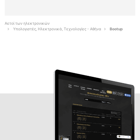
Αετοί των ηλεκτρονικών
Υπολογιστές, Ηλεκτρονικά, Τεχνολογίες - Αθήνα
Bootup