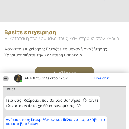
Βρείτε επιχείρηση
Η κατάταξη περιλαμβάνει τους καλύτερους στον κλάδο
Ψάχνετε επιχείρηση; Ελέγξτε τη μηχανή αναζήτησης.
Χρησιμοποιήστε την καλύτερη υπηρεσία
Αναζήτηση
ΑΕΤΟΊ των ηλεκτρονικών
Live chat
08:02
Γεια σας. Χαίρομαι που θα σας βοηθήσω! 🙂 Κάντε
κλικ στο αντίστοιχο θέμα συνομιλίας! 🙂
Διοργανωτής της
Κατάταξη
Επικοινωνία
Ανήκω στους διακριθέντες και θέλω να παραλάβω το
κατάταξης
Διακριθέντες
Επικοινωνία
πακέτο βραβείων
BEAUTIFUL COMPANY
Λίστα όλων
Μονοπρόσωπη ΙΚΕ
των