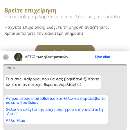
Βρείτε επιχείρηση
Η κατάταξη περιλαμβάνει τους καλύτερους στον κλάδο
Ψάχνετε επιχείρηση; Ελέγξτε τη μηχανή αναζήτησης.
Χρησιμοποιήστε την καλύτερη υπηρεσία
Αναζήτηση
ΑΕΤΟΊ των ηλεκτρονικών
Live chat
23:00
Γεια σας. Χαίρομαι που θα σας βοηθήσω! 🙂 Κάντε
κλικ στο αντίστοιχο θέμα συνομιλίας! 🙂
Διοργανωτής της
Κατάταξη
Επικοινωνία
Ανήκω στους διακριθέντες και θέλω να παραλάβω το
κατάταξης
Διακριθέντες
Επικοινωνία
πακέτο βραβείων
BEAUTIFUL COMPANY
Λίστα όλων
Μονοπρόσωπη ΙΚΕ
των
Θέλω να ελέγξω την επιχείρηση μου στην κατάταξη
ΤΗΛ. ΕΠΙΚΟΙΝΩΝΙΑΣ:
διακριθέντων
"Αετοί"
2104128019
Μεθοδολογία
Άλλο θέμα
email:
Όροι &
aetoi@beautifulcompany.co
προϋποθέσεις
ΠΟΛΙΤΙΚΗ