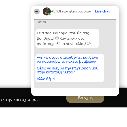
ΑΕΤΟΊ των ηλεκτρονικών
Live chat
07:08
Γεια σας. Χαίρομαι που θα σας
βοηθήσω! 🙂 Κάντε κλικ στο
αντίστοιχο θέμα συνομιλίας! 🙂
Ανήκω στους διακριθέντες και θέλω
να παραλάβω το πακέτο βραβείων
Θέλω να ελέγξω την επιχείρηση μου
στην κατάταξη "Αετοί"
Άλλο θέμα
Έλεγχος
τε την επιτυχία σας.