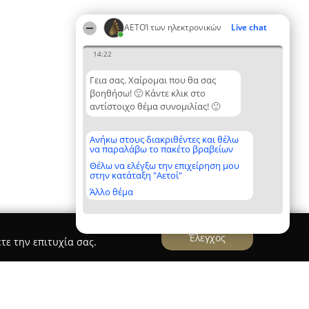
ΑΕΤΟΊ των ηλεκτρονικών
Live chat
14:22
Γεια σας. Χαίρομαι που θα σας
βοηθήσω! 🙂 Κάντε κλικ στο
αντίστοιχο θέμα συνομιλίας! 🙂
Ανήκω στους διακριθέντες και θέλω
να παραλάβω το πακέτο βραβείων
Θέλω να ελέγξω την επιχείρηση μου
στην κατάταξη "Αετοί"
Άλλο θέμα
Έλεγχος
τε την επιτυχία σας.