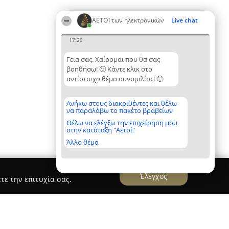
ΑΕΤΟΊ των ηλεκτρονικών
Live chat
17:29
Γεια σας. Χαίρομαι που θα σας
βοηθήσω! 🙂 Κάντε κλικ στο
αντίστοιχο θέμα συνομιλίας! 🙂
Ανήκω στους διακριθέντες και θέλω
να παραλάβω το πακέτο βραβείων
Θέλω να ελέγξω την επιχείρηση μου
στην κατάταξη "Αετοί"
Άλλο θέμα
Έλεγχος
τε την επιτυχία σας.