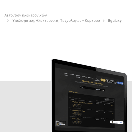
Αετοί των ηλεκτρονικών
Υπολογιστές, Ηλεκτρονικά, Τεχνολογίες - Κερκυρα
Egalaxy