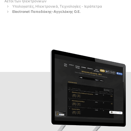
Αετοί των ηλεκτρονικών
Υπολογιστές, Ηλεκτρονικά, Τεχνολογίες - Ιεράπετρα
Electronet Παπαδάκης-Αγγελάκης Ο.Ε.