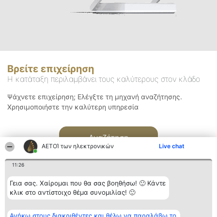
Βρείτε επιχείρηση
Η κατάταξη περιλαμβάνει τους καλύτερους στον κλάδο
Ψάχνετε επιχείρηση; Ελέγξτε τη μηχανή αναζήτησης.
Χρησιμοποιήστε την καλύτερη υπηρεσία
Αναζήτηση
ΑΕΤΟΊ των ηλεκτρονικών
Live chat
11:26
Γεια σας. Χαίρομαι που θα σας βοηθήσω! 🙂 Κάντε
κλικ στο αντίστοιχο θέμα συνομιλίας! 🙂
Διοργανωτής της
Κατάταξη
Επικοινωνία
Ανήκω στους διακριθέντες και θέλω να παραλάβω το
κατάταξης
Διακριθέντες
Επικοινωνία