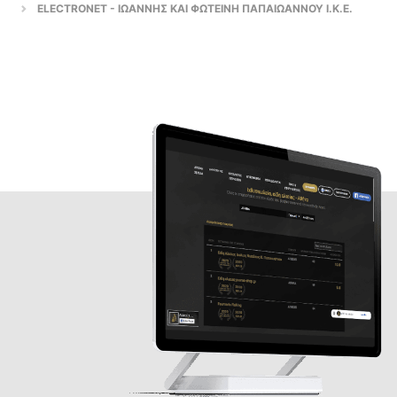
ELECTRONET - ΙΩΑΝΝΗΣ ΚΑΙ ΦΩΤΕΙΝΗ ΠΑΠΑΙΩΑΝΝΟΥ Ι.Κ.Ε.