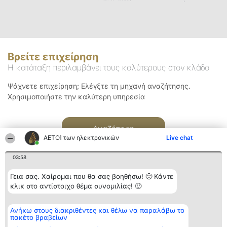
Βρείτε επιχείρηση
Η κατάταξη περιλαμβάνει τους καλύτερους στον κλάδο
Ψάχνετε επιχείρηση; Ελέγξτε τη μηχανή αναζήτησης.
Χρησιμοποιήστε την καλύτερη υπηρεσία
Αναζήτηση
ΑΕΤΟΊ των ηλεκτρονικών
Live chat
03:58
Γεια σας. Χαίρομαι που θα σας βοηθήσω! 🙂 Κάντε
κλικ στο αντίστοιχο θέμα συνομιλίας! 🙂
Διοργανωτής της
Κατάταξη
Επικοινωνία
Ανήκω στους διακριθέντες και θέλω να παραλάβω το
κατάταξης
Διακριθέντες
Επικοινωνία
πακέτο βραβείων
BEAUTIFUL COMPANY
Λίστα όλων
Μονοπρόσωπη ΙΚΕ
των