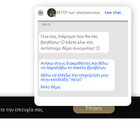
ΑΕΤΟΊ των ηλεκτρονικών
Live chat
08:15
Γεια σας. Χαίρομαι που θα σας
βοηθήσω! 🙂 Κάντε κλικ στο
αντίστοιχο θέμα συνομιλίας! 🙂
Ανήκω στους διακριθέντες και θέλω
να παραλάβω το πακέτο βραβείων
Θέλω να ελέγξω την επιχείρηση μου
στην κατάταξη "Αετοί"
Άλλο θέμα
Έλεγχος
τε την επιτυχία σας.