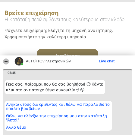
Βρείτε επιχείρηση
Η κατάταξη περιλαμβάνει τους καλύτερους στον κλάδο
Ψάχνετε επιχείρηση; Ελέγξτε τη μηχανή αναζήτησης.
Χρησιμοποιήστε την καλύτερη υπηρεσία
Αναζήτηση
ΑΕΤΟΊ των ηλεκτρονικών
Live chat
05:45
Γεια σας. Χαίρομαι που θα σας βοηθήσω! 🙂 Κάντε
κλικ στο αντίστοιχο θέμα συνομιλίας! 🙂
Διοργανωτής της
Κατάταξη
Επικοινωνία
Ανήκω στους διακριθέντες και θέλω να παραλάβω το
κατάταξης
Διακριθέντες
Επικοινωνία
πακέτο βραβείων
BEAUTIFUL COMPANY
Λίστα όλων
Μονοπρόσωπη ΙΚΕ
των
Θέλω να ελέγξω την επιχείρηση μου στην κατάταξη
ΤΗΛ. ΕΠΙΚΟΙΝΩΝΙΑΣ:
διακριθέντων
"Αετοί"
2104128019
Μεθοδολογία
Άλλο θέμα
email:
Όροι &
aetoi@beautifulcompany.co
προϋποθέσεις