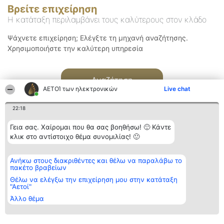
Βρείτε επιχείρηση
Η κατάταξη περιλαμβάνει τους καλύτερους στον κλάδο
Ψάχνετε επιχείρηση; Ελέγξτε τη μηχανή αναζήτησης.
Χρησιμοποιήστε την καλύτερη υπηρεσία
Αναζήτηση
ΑΕΤΟΊ των ηλεκτρονικών
Live chat
22:18
Γεια σας. Χαίρομαι που θα σας βοηθήσω! 🙂 Κάντε
κλικ στο αντίστοιχο θέμα συνομιλίας! 🙂
Διοργανωτής της
Κατάταξη
Επικοινωνία
Ανήκω στους διακριθέντες και θέλω να παραλάβω το
κατάταξης
Διακριθέντες
Επικοινωνία
πακέτο βραβείων
BEAUTIFUL COMPANY
Λίστα όλων
Μονοπρόσωπη ΙΚΕ
των
Θέλω να ελέγξω την επιχείρηση μου στην κατάταξη
ΤΗΛ. ΕΠΙΚΟΙΝΩΝΙΑΣ:
διακριθέντων
"Αετοί"
2104128019
Μεθοδολογία
Άλλο θέμα
email:
Όροι &
aetoi@beautifulcompany.co
προϋποθέσεις
ΠΟΛΙΤΙΚΗ
ΑΠΟΡΡΗΤΟΥ