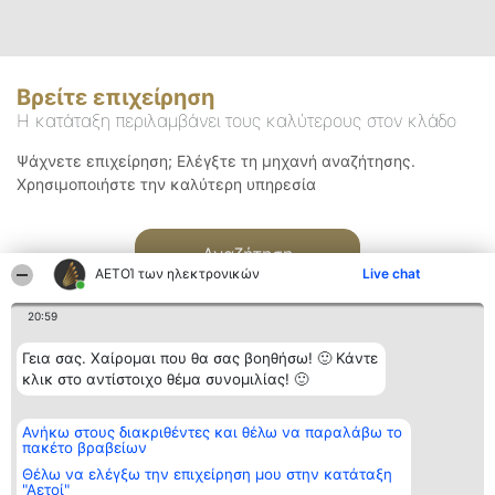
Βρείτε επιχείρηση
Η κατάταξη περιλαμβάνει τους καλύτερους στον κλάδο
Ψάχνετε επιχείρηση; Ελέγξτε τη μηχανή αναζήτησης.
Χρησιμοποιήστε την καλύτερη υπηρεσία
Αναζήτηση
ΑΕΤΟΊ των ηλεκτρονικών
Live chat
20:59
Γεια σας. Χαίρομαι που θα σας βοηθήσω! 🙂 Κάντε
κλικ στο αντίστοιχο θέμα συνομιλίας! 🙂
Διοργανωτής της
Κατάταξη
Επικοινωνία
Ανήκω στους διακριθέντες και θέλω να παραλάβω το
κατάταξης
Διακριθέντες
Επικοινωνία
πακέτο βραβείων
BEAUTIFUL COMPANY
Λίστα όλων
Μονοπρόσωπη ΙΚΕ
των
Θέλω να ελέγξω την επιχείρηση μου στην κατάταξη
ΤΗΛ. ΕΠΙΚΟΙΝΩΝΙΑΣ:
διακριθέντων
"Αετοί"