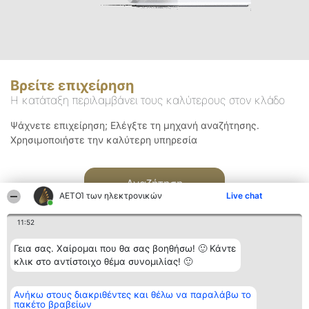
Βρείτε επιχείρηση
Η κατάταξη περιλαμβάνει τους καλύτερους στον κλάδο
Ψάχνετε επιχείρηση; Ελέγξτε τη μηχανή αναζήτησης.
Χρησιμοποιήστε την καλύτερη υπηρεσία
Αναζήτηση
ΑΕΤΟΊ των ηλεκτρονικών
Live chat
11:52
Γεια σας. Χαίρομαι που θα σας βοηθήσω! 🙂 Κάντε
κλικ στο αντίστοιχο θέμα συνομιλίας! 🙂
Διοργανωτής της
Κατάταξη
Επικοινωνία
Ανήκω στους διακριθέντες και θέλω να παραλάβω το
κατάταξης
Διακριθέντες
Επικοινωνία
πακέτο βραβείων
BEAUTIFUL COMPANY
Λίστα όλων