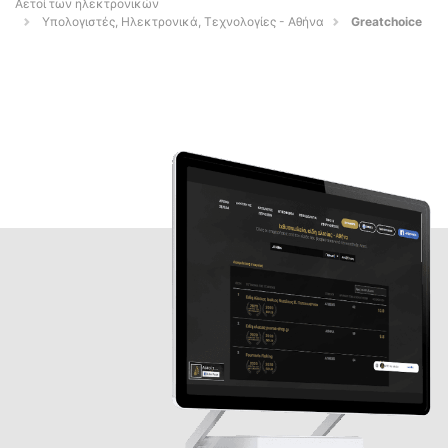
Αετοί των ηλεκτρονικών
Υπολογιστές, Ηλεκτρονικά, Τεχνολογίες - Αθήνα
Greatchoice