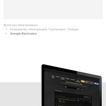
Αετοί των ηλεκτρονικών
Υπολογιστές, Ηλεκτρονικά, Τεχνολογίες - Ευοσμο
Grengle Electronics