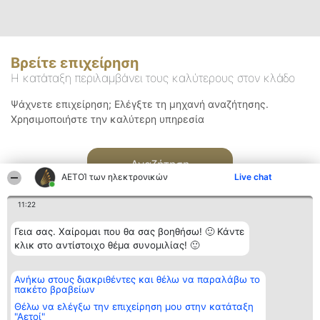
Βρείτε επιχείρηση
Η κατάταξη περιλαμβάνει τους καλύτερους στον κλάδο
Ψάχνετε επιχείρηση; Ελέγξτε τη μηχανή αναζήτησης.
Χρησιμοποιήστε την καλύτερη υπηρεσία
Αναζήτηση
ΑΕΤΟΊ των ηλεκτρονικών
Live chat
11:22
Γεια σας. Χαίρομαι που θα σας βοηθήσω! 🙂 Κάντε
κλικ στο αντίστοιχο θέμα συνομιλίας! 🙂
Διοργανωτής της
Κατάταξη
Επικοινωνία
Ανήκω στους διακριθέντες και θέλω να παραλάβω το
κατάταξης
Διακριθέντες
Επικοινωνία
πακέτο βραβείων
BEAUTIFUL COMPANY
Λίστα όλων
Μονοπρόσωπη ΙΚΕ
των
Θέλω να ελέγξω την επιχείρηση μου στην κατάταξη
ΤΗΛ. ΕΠΙΚΟΙΝΩΝΙΑΣ:
διακριθέντων
"Αετοί"