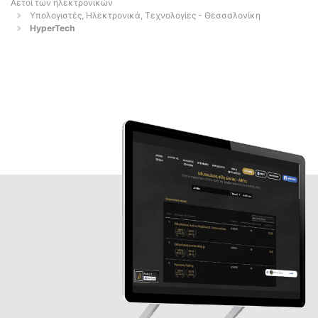
Αετοί των ηλεκτρονικών
Υπολογιστές, Ηλεκτρονικά, Τεχνολογίες - Θεσσαλονίκη
HyperTech