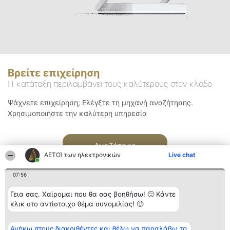
Βρείτε επιχείρηση
Η κατάταξη περιλαμβάνει τους καλύτερους στον κλάδο
Ψάχνετε επιχείρηση; Ελέγξτε τη μηχανή αναζήτησης.
Χρησιμοποιήστε την καλύτερη υπηρεσία
Αναζήτηση
ΑΕΤΟΊ των ηλεκτρονικών
Live chat
07:56
Γεια σας. Χαίρομαι που θα σας βοηθήσω! 🙂 Κάντε
κλικ στο αντίστοιχο θέμα συνομιλίας! 🙂
Διοργανωτής της
Κατάταξη
Επικοινωνία
Ανήκω στους διακριθέντες και θέλω να παραλάβω το
κατάταξης
Διακριθέντες
Επικοινωνία