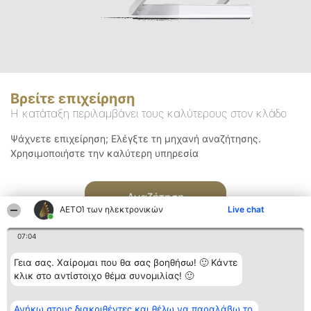
Βρείτε επιχείρηση
Η κατάταξη περιλαμβάνει τους καλύτερους στον κλάδο
Ψάχνετε επιχείρηση; Ελέγξτε τη μηχανή αναζήτησης.
Χρησιμοποιήστε την καλύτερη υπηρεσία
Αναζήτηση
ΑΕΤΟΊ των ηλεκτρονικών
Live chat
07:04
Γεια σας. Χαίρομαι που θα σας βοηθήσω! 🙂 Κάντε
κλικ στο αντίστοιχο θέμα συνομιλίας! 🙂
Διοργανωτής της
Κατάταξη
Επικοινωνία
Ανήκω στους διακριθέντες και θέλω να παραλάβω το
κατάταξης
Διακριθέντες
Επικοινωνία