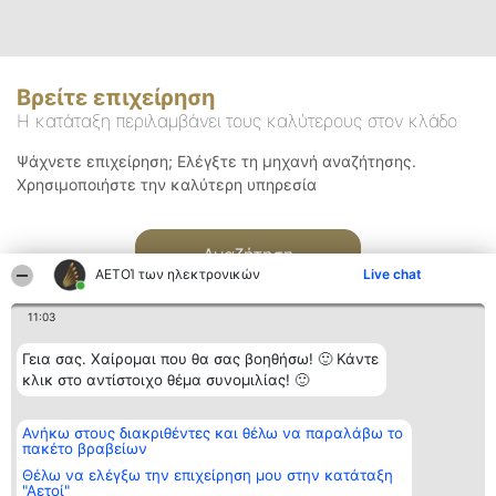
Βρείτε επιχείρηση
Η κατάταξη περιλαμβάνει τους καλύτερους στον κλάδο
Ψάχνετε επιχείρηση; Ελέγξτε τη μηχανή αναζήτησης.
Χρησιμοποιήστε την καλύτερη υπηρεσία
Αναζήτηση
ΑΕΤΟΊ των ηλεκτρονικών
Live chat
11:03
Γεια σας. Χαίρομαι που θα σας βοηθήσω! 🙂 Κάντε
κλικ στο αντίστοιχο θέμα συνομιλίας! 🙂
Διοργανωτής της
Κατάταξη
Επικοινωνία
Ανήκω στους διακριθέντες και θέλω να παραλάβω το
κατάταξης
Διακριθέντες
Επικοινωνία
πακέτο βραβείων
BEAUTIFUL COMPANY
Λίστα όλων
Μονοπρόσωπη ΙΚΕ
των
Θέλω να ελέγξω την επιχείρηση μου στην κατάταξη
ΤΗΛ. ΕΠΙΚΟΙΝΩΝΙΑΣ:
διακριθέντων
"Αετοί"