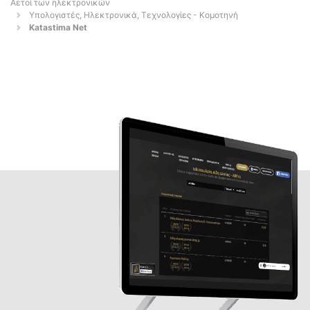
Αετοί των ηλεκτρονικών
Υπολογιστές, Ηλεκτρονικά, Τεχνολογίες - Κομοτηνή
Katastima Net