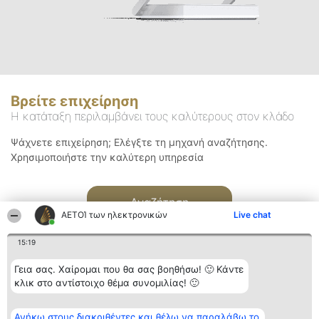
Βρείτε επιχείρηση
Η κατάταξη περιλαμβάνει τους καλύτερους στον κλάδο
Ψάχνετε επιχείρηση; Ελέγξτε τη μηχανή αναζήτησης.
Χρησιμοποιήστε την καλύτερη υπηρεσία
Αναζήτηση
ΑΕΤΟΊ των ηλεκτρονικών
Live chat
15:19
Γεια σας. Χαίρομαι που θα σας βοηθήσω! 🙂 Κάντε
κλικ στο αντίστοιχο θέμα συνομιλίας! 🙂
Διοργανωτής της
Κατάταξη
Επικοινωνία
Ανήκω στους διακριθέντες και θέλω να παραλάβω το
κατάταξης
Διακριθέντες
Επικοινωνία