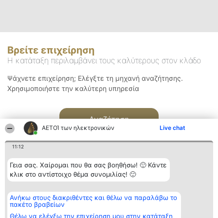
Βρείτε επιχείρηση
Η κατάταξη περιλαμβάνει τους καλύτερους στον κλάδο
Ψάχνετε επιχείρηση; Ελέγξτε τη μηχανή αναζήτησης.
Χρησιμοποιήστε την καλύτερη υπηρεσία
Αναζήτηση
ΑΕΤΟΊ των ηλεκτρονικών
Live chat
11:12
Γεια σας. Χαίρομαι που θα σας βοηθήσω! 🙂 Κάντε
κλικ στο αντίστοιχο θέμα συνομιλίας! 🙂
Διοργανωτής της
Κατάταξη
Επικοινωνία
Ανήκω στους διακριθέντες και θέλω να παραλάβω το
κατάταξης
Διακριθέντες
Επικοινωνία
πακέτο βραβείων
BEAUTIFUL COMPANY
Λίστα όλων
Μονοπρόσωπη ΙΚΕ
των
Θέλω να ελέγξω την επιχείρηση μου στην κατάταξη