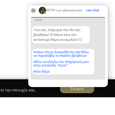
ΑΕΤΟΊ των ηλεκτρονικών
Live chat
18:19
Γεια σας. Χαίρομαι που θα σας
βοηθήσω! 🙂 Κάντε κλικ στο
αντίστοιχο θέμα συνομιλίας! 🙂
Ανήκω στους διακριθέντες και θέλω
να παραλάβω το πακέτο βραβείων
Θέλω να ελέγξω την επιχείρηση μου
στην κατάταξη "Αετοί"
Άλλο θέμα
Έλεγχος
τε την επιτυχία σας.