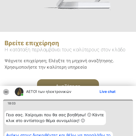
Βρείτε επιχείρηση
Η κατάταξη περιλαμβάνει τους καλύτερους στον κλάδο
Ψάχνετε επιχείρηση; Ελέγξτε τη μηχανή αναζήτησης.
Χρησιμοποιήστε την καλύτερη υπηρεσία
Αναζήτηση
ΑΕΤΟΊ των ηλεκτρονικών
Live chat
18:03
Γεια σας. Χαίρομαι που θα σας βοηθήσω! 🙂 Κάντε
κλικ στο αντίστοιχο θέμα συνομιλίας! 🙂
Διοργανωτής της
Κατάταξη
Επικοινωνία
Ανήκω στους διακριθέντες και θέλω να παραλάβω το
κατάταξης
Διακριθέντες
Επικοινωνία