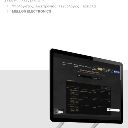
Αετοί των ηλεκτρονικών
Υπολογιστές, Ηλεκτρονικά, Τεχνολογίες - Τρίκαλα
MELLON ELECTRONICS