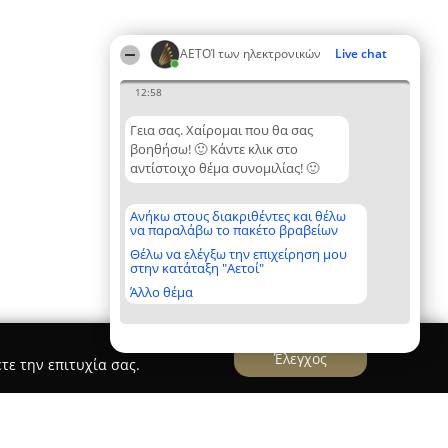
ΑΕΤΟΊ των ηλεκτρονικών
Live chat
12:58
Γεια σας. Χαίρομαι που θα σας
βοηθήσω! 🙂 Κάντε κλικ στο
αντίστοιχο θέμα συνομιλίας! 🙂
Ανήκω στους διακριθέντες και θέλω
να παραλάβω το πακέτο βραβείων
Θέλω να ελέγξω την επιχείρηση μου
στην κατάταξη "Αετοί"
Άλλο θέμα
Έλεγχος
τε την επιτυχία σας.