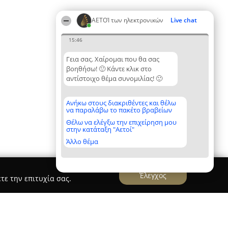
ΑΕΤΟΊ των ηλεκτρονικών
Live chat
15:46
Γεια σας. Χαίρομαι που θα σας
βοηθήσω! 🙂 Κάντε κλικ στο
αντίστοιχο θέμα συνομιλίας! 🙂
Ανήκω στους διακριθέντες και θέλω
να παραλάβω το πακέτο βραβείων
Θέλω να ελέγξω την επιχείρηση μου
στην κατάταξη "Αετοί"
Άλλο θέμα
Έλεγχος
τε την επιτυχία σας.