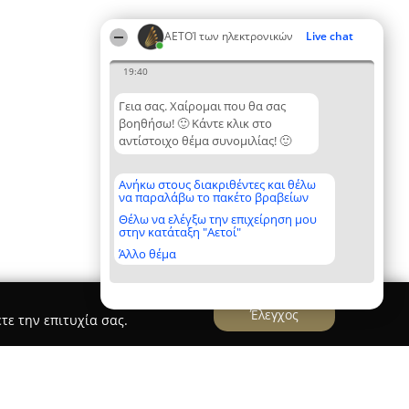
ΑΕΤΟΊ των ηλεκτρονικών
Live chat
19:40
Γεια σας. Χαίρομαι που θα σας
βοηθήσω! 🙂 Κάντε κλικ στο
αντίστοιχο θέμα συνομιλίας! 🙂
Ανήκω στους διακριθέντες και θέλω
να παραλάβω το πακέτο βραβείων
Θέλω να ελέγξω την επιχείρηση μου
στην κατάταξη "Αετοί"
Άλλο θέμα
Έλεγχος
τε την επιτυχία σας.