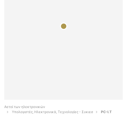
Αετοί των ηλεκτρονικών
Υπολογιστές, Ηλεκτρονικά, Τεχνολογίες - Συκιεσ
PC-I.T