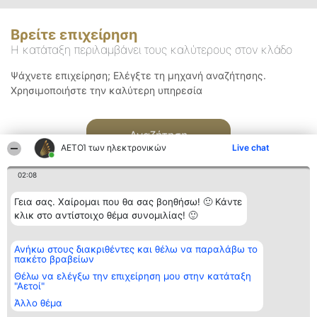
Βρείτε επιχείρηση
Η κατάταξη περιλαμβάνει τους καλύτερους στον κλάδο
Ψάχνετε επιχείρηση; Ελέγξτε τη μηχανή αναζήτησης.
Χρησιμοποιήστε την καλύτερη υπηρεσία
Αναζήτηση
ΑΕΤΟΊ των ηλεκτρονικών
Live chat
02:08
Γεια σας. Χαίρομαι που θα σας βοηθήσω! 🙂 Κάντε
κλικ στο αντίστοιχο θέμα συνομιλίας! 🙂
Διοργανωτής της
Κατάταξη
Επικοινωνία
Ανήκω στους διακριθέντες και θέλω να παραλάβω το
κατάταξης
Διακριθέντες
Επικοινωνία
πακέτο βραβείων
BEAUTIFUL COMPANY
Λίστα όλων
Μονοπρόσωπη ΙΚΕ
των
Θέλω να ελέγξω την επιχείρηση μου στην κατάταξη
ΤΗΛ. ΕΠΙΚΟΙΝΩΝΙΑΣ:
διακριθέντων
"Αετοί"
2104128019
Μεθοδολογία
Άλλο θέμα
email:
Όροι &
aetoi@beautifulcompany.co
προϋποθέσεις